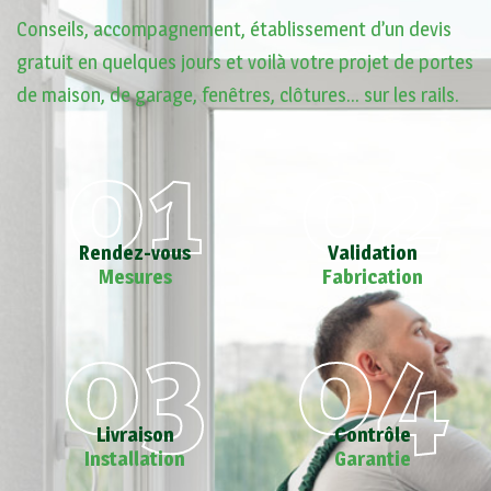
Conseils, accompagnement, établissement d’un devis
gratuit en quelques jours et voilà votre projet de portes
de maison, de garage, fenêtres, clôtures… sur les rails.
01
02
Rendez-vous
Validation
Mesures
Fabrication
03
04
Livraison
Contrôle
Installation
Garantie